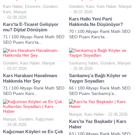
Kars Haber
,
Ekonomi
,
Gündem
,
Gündem
,
Kars
,
Kars Haber
,
Manşet
Kars
,
Manşet
30.07.2026
02.08.2026
Kars Halkı Yeni Parti
Kars’ta E-Ticaret Gelişiyor
Hakkında Ne Düşünüyor?
mu? Dijital Dönüşüm
70 / 100 Altyapı Rank Math SEO
71 / 100 Altyapı Rank Math SEO
SEO Puanı Kars’ta...
SEO Puanı Kars’ta...
Gündem
,
Kars Haber
,
Manşet
Sarıkamış haber
,
Gündem
,
Manşet
03.07.2026
25.06.2026
Kars Harakani Havalimanı
Sarıkamış’a Bağlı Köyler ve
Hakkında Her Şey
Yaygın Soyadları
71 / 100 Altyapı Rank Math SEO
66 / 100 Altyapı Rank Math SEO
SEO Puanı Kars...
SEO Puanı Sarıkamış’a...
Manşet
,
Kars Haber
22.06.2026
Manşet
,
Gündem
,
Kağızman
Kars’ta Yaz Başkadır | Kars
24.06.2026
Haber
Kağızman Köyleri ve En Çok
63 / 100 Altyapı Rank Math SEO