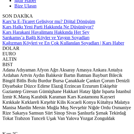
Iğdır Haber
Bize Ulaşın
SON DAKİKA
Kars’ta E-Ticaret Gelişiyor mu? Dijital Dönüşüm
Kars Halkı Yeni Parti Hakkında Ne Düşünüyor?
Kars Harakani Havalimanı Hakkında Her Şey
Sarıkamış’a Bağlı Köyler ve Yaygın Soyadları
Kağızman Köyleri ve En Çok Kullanılan Soyadları | Kars Haber
DOLAR
EURO
ALTIN
BIST
Adana
Adıyaman
Afyon
Ağrı
Aksaray
Amasya
Ankara
Antalya
Ardahan
Artvin
Aydın
Balıkesir
Bartın
Batman
Bayburt
Bilecik
Bingöl
Bitlis
Bolu
Burdur
Bursa
Çanakkale
Çankırı
Çorum
Denizli
Diyarbakır
Düzce
Edirne
Elazığ
Erzincan
Erzurum
Eskişehir
Gaziantep
Giresun
Gümüşhane
Hakkari
Hatay
Iğdır
Isparta
İstanbul
İzmir
K.Maraş
Karabük
Karaman
Kars
Kastamonu
Kayseri
Kırıkkale
Kırklareli
Kırşehir
Kilis
Kocaeli
Konya
Kütahya
Malatya
Manisa
Mardin
Mersin
Muğla
Muş
Nevşehir
Niğde
Ordu
Osmaniye
Rize
Sakarya
Samsun
Siirt
Sinop
Sivas
Şanlıurfa
Şırnak
Tekirdağ
Tokat
Trabzon
Tunceli
Uşak
Van
Yalova
Yozgat
Zonguldak
Kars
°C