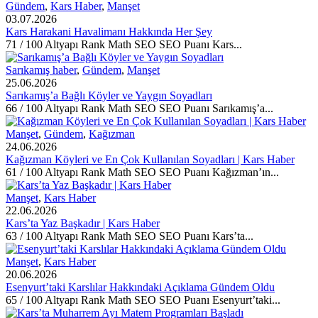
Gündem
,
Kars Haber
,
Manşet
03.07.2026
Kars Harakani Havalimanı Hakkında Her Şey
71 / 100 Altyapı Rank Math SEO SEO Puanı Kars...
Sarıkamış haber
,
Gündem
,
Manşet
25.06.2026
Sarıkamış’a Bağlı Köyler ve Yaygın Soyadları
66 / 100 Altyapı Rank Math SEO SEO Puanı Sarıkamış’a...
Manşet
,
Gündem
,
Kağızman
24.06.2026
Kağızman Köyleri ve En Çok Kullanılan Soyadları | Kars Haber
61 / 100 Altyapı Rank Math SEO SEO Puanı Kağızman’ın...
Manşet
,
Kars Haber
22.06.2026
Kars’ta Yaz Başkadır | Kars Haber
63 / 100 Altyapı Rank Math SEO SEO Puanı Kars’ta...
Manşet
,
Kars Haber
20.06.2026
Esenyurt’taki Karslılar Hakkındaki Açıklama Gündem Oldu
65 / 100 Altyapı Rank Math SEO SEO Puanı Esenyurt’taki...