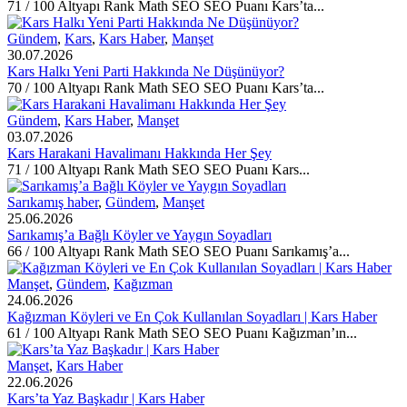
71 / 100 Altyapı Rank Math SEO SEO Puanı Kars’ta...
Gündem
,
Kars
,
Kars Haber
,
Manşet
30.07.2026
Kars Halkı Yeni Parti Hakkında Ne Düşünüyor?
70 / 100 Altyapı Rank Math SEO SEO Puanı Kars’ta...
Gündem
,
Kars Haber
,
Manşet
03.07.2026
Kars Harakani Havalimanı Hakkında Her Şey
71 / 100 Altyapı Rank Math SEO SEO Puanı Kars...
Sarıkamış haber
,
Gündem
,
Manşet
25.06.2026
Sarıkamış’a Bağlı Köyler ve Yaygın Soyadları
66 / 100 Altyapı Rank Math SEO SEO Puanı Sarıkamış’a...
Manşet
,
Gündem
,
Kağızman
24.06.2026
Kağızman Köyleri ve En Çok Kullanılan Soyadları | Kars Haber
61 / 100 Altyapı Rank Math SEO SEO Puanı Kağızman’ın...
Manşet
,
Kars Haber
22.06.2026
Kars’ta Yaz Başkadır | Kars Haber