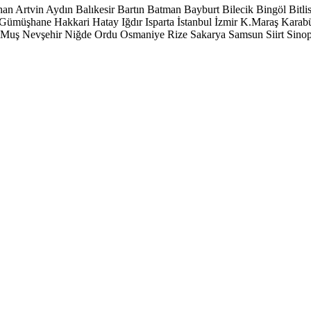
han
Artvin
Aydın
Balıkesir
Bartın
Batman
Bayburt
Bilecik
Bingöl
Bitli
Gümüşhane
Hakkari
Hatay
Iğdır
Isparta
İstanbul
İzmir
K.Maraş
Karab
Muş
Nevşehir
Niğde
Ordu
Osmaniye
Rize
Sakarya
Samsun
Siirt
Sino