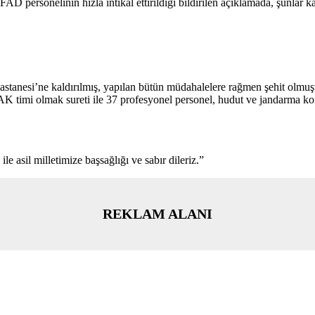
 personelinin hızla intikal ettirildiği bildirilen açıklamada, şunlar k
astanesi’ne kaldırılmış, yapılan bütün müdahalelere rağmen şehit olmuştu
imi olmak sureti ile 37 profesyonel personel, hudut ve jandarma koman
le asil milletimize başsağlığı ve sabır dileriz.”
REKLAM ALANI