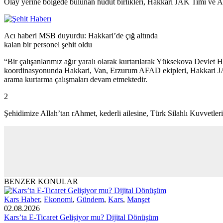
Olay yerine bölgede bulunan hudut birlikleri, Hakkari JAK Timi ve AFAD
Acı haberi MSB duyurdu: Hakkari’de çığ altında
kalan bir personel şehit oldu
“Bir çalışanlarımız ağır yaralı olarak kurtarılarak Yüksekova Devlet H
koordinasyonunda Hakkari, Van, Erzurum AFAD ekipleri, Hakkari JAK t
arama kurtarma çalışmaları devam etmektedir.
2
Şehidimize Allah’tan rAhmet, kederli ailesine, Türk Silahlı Kuvvetleri i
BENZER KONULAR
Kars Haber
,
Ekonomi
,
Gündem
,
Kars
,
Manşet
02.08.2026
Kars’ta E-Ticaret Gelişiyor mu? Dijital Dönüşüm