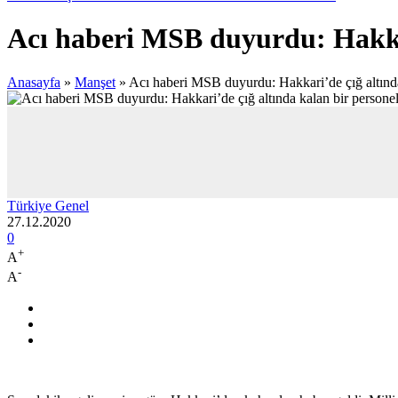
Acı haberi MSB duyurdu: Hakkari
Anasayfa
»
Manşet
»
Acı haberi MSB duyurdu: Hakkari’de çığ altında
Türkiye Genel
27.12.2020
0
+
A
-
A