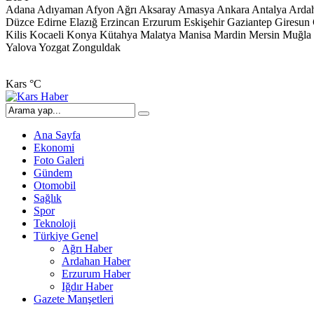
Adana
Adıyaman
Afyon
Ağrı
Aksaray
Amasya
Ankara
Antalya
Arda
Düzce
Edirne
Elazığ
Erzincan
Erzurum
Eskişehir
Gaziantep
Giresun
Kilis
Kocaeli
Konya
Kütahya
Malatya
Manisa
Mardin
Mersin
Muğla
Yalova
Yozgat
Zonguldak
Kars
°C
Ana Sayfa
Ekonomi
Foto Galeri
Gündem
Otomobil
Sağlık
Spor
Teknoloji
Türkiye Genel
Ağrı Haber
Ardahan Haber
Erzurum Haber
Iğdır Haber
Gazete Manşetleri