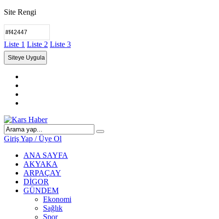
Site Rengi
Liste 1
Liste 2
Liste 3
Giriş Yap / Üye Ol
ANA SAYFA
AKYAKA
ARPAÇAY
DİGOR
GÜNDEM
Ekonomi
Sağlık
Spor