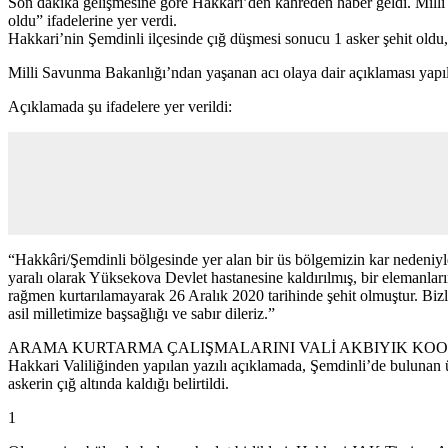
Son dakika gelişmesine göre Hakkari’den kahreden haber geldi. Milli
oldu” ifadelerine yer verdi.
Hakkari’nin Şemdinli ilçesinde çığ düşmesi sonucu 1 asker şehit oldu, 
Milli Savunma Bakanlığı’ndan yaşanan acı olaya dair açıklaması yapıl
Açıklamada şu ifadelere yer verildi:
“Hakkâri/Şemdinli bölgesinde yer alan bir üs bölgemizin kar nedeniyle
yaralı olarak Yüksekova Devlet hastanesine kaldırılmış, bir elemanl
rağmen kurtarılamayarak 26 Aralık 2020 tarihinde şehit olmuştur. Bizle
asil milletimize başsağlığı ve sabır dileriz.”
ARAMA KURTARMA ÇALIŞMALARINI VALİ AKBIYIK KOO
Hakkari Valiliğinden yapılan yazılı açıklamada, Şemdinli’de bulunan üs
askerin çığ altında kaldığı belirtildi.
1