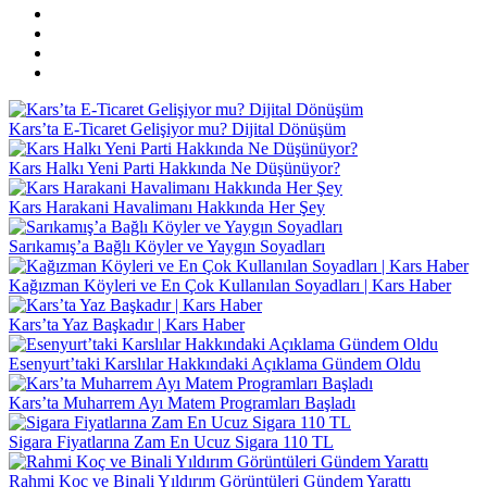
Kars’ta E-Ticaret Gelişiyor mu? Dijital Dönüşüm
Kars Halkı Yeni Parti Hakkında Ne Düşünüyor?
Kars Harakani Havalimanı Hakkında Her Şey
Sarıkamış’a Bağlı Köyler ve Yaygın Soyadları
Kağızman Köyleri ve En Çok Kullanılan Soyadları | Kars Haber
Kars’ta Yaz Başkadır | Kars Haber
Esenyurt’taki Karslılar Hakkındaki Açıklama Gündem Oldu
Kars’ta Muharrem Ayı Matem Programları Başladı
Sigara Fiyatlarına Zam En Ucuz Sigara 110 TL
Rahmi Koç ve Binali Yıldırım Görüntüleri Gündem Yarattı