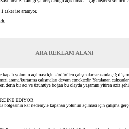
 Savunma Bakanlığı yapmış olduğu açıklamada “Çığ düşmesi sonucu 2 elem
1 asker ise aranıyor.
dı.
ARA REKLAM ALANI
 kapalı yolunun açılması için sürdürülen çalışmalar sırasında çığ düşme
arımızi arama/kurtarma çalışmaları devam etmektedir. Yaralanan çalışan
ri derin bir acı ve üzüntüye boğan bu olayda yaşamını yitiren aziz şehid
RDİNE EDİYOR
 bölgesinin kar nedeniyle kapanan yolunun açılması için çalışma gerçekl