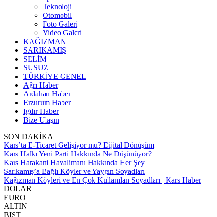
Teknoloji
Otomobil
Foto Galeri
Video Galeri
KAĞIZMAN
SARIKAMIŞ
SELİM
SUSUZ
TÜRKİYE GENEL
Ağrı Haber
Ardahan Haber
Erzurum Haber
Iğdır Haber
Bize Ulaşın
SON DAKİKA
Kars’ta E-Ticaret Gelişiyor mu? Dijital Dönüşüm
Kars Halkı Yeni Parti Hakkında Ne Düşünüyor?
Kars Harakani Havalimanı Hakkında Her Şey
Sarıkamış’a Bağlı Köyler ve Yaygın Soyadları
Kağızman Köyleri ve En Çok Kullanılan Soyadları | Kars Haber
DOLAR
EURO
ALTIN
BIST