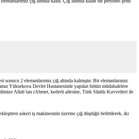
anlarımız çığ altında kaldı. Çığ altında kalan bir personel şehit
si sonucu 2 elemanlarımız çığ altında kalmıştır. Bir elemanlarımız
larımız Yüksekova Devlet Hastanesinde yapılan bütün müdahalelere
imize Allah´tan rAhmet, kederli ailesine, Türk Silahlı Kuvvetleri ile
eştiren askeri iş makinesinin üzerine çığ düştüğü belirtilerek, iki