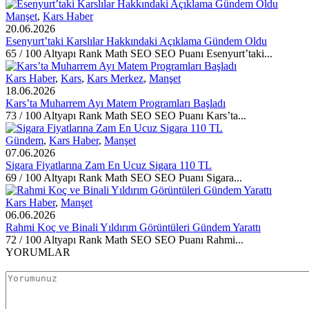
Manşet
,
Kars Haber
20.06.2026
Esenyurt’taki Karslılar Hakkındaki Açıklama Gündem Oldu
65 / 100 Altyapı Rank Math SEO SEO Puanı Esenyurt’taki...
Kars Haber
,
Kars
,
Kars Merkez
,
Manşet
18.06.2026
Kars’ta Muharrem Ayı Matem Programları Başladı
73 / 100 Altyapı Rank Math SEO SEO Puanı Kars’ta...
Gündem
,
Kars Haber
,
Manşet
07.06.2026
Sigara Fiyatlarına Zam En Ucuz Sigara 110 TL
69 / 100 Altyapı Rank Math SEO SEO Puanı Sigara...
Kars Haber
,
Manşet
06.06.2026
Rahmi Koç ve Binali Yıldırım Görüntüleri Gündem Yarattı
72 / 100 Altyapı Rank Math SEO SEO Puanı Rahmi...
YORUMLAR