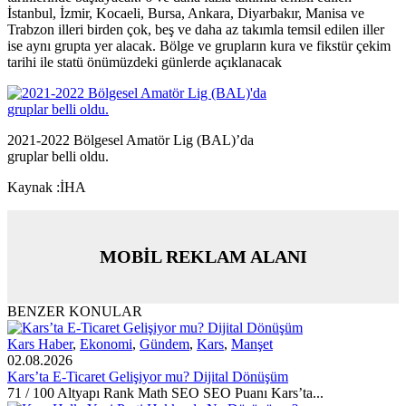
İstanbul, İzmir, Kocaeli, Bursa, Ankara, Diyarbakır, Manisa ve
Trabzon illeri birden çok, beş ve daha az takımla temsil edilen iller
ise aynı grupta yer alacak. Bölge ve grupların kura ve fikstür çekim
tarihi ile statü önümüzdeki günlerde açıklanacak
2021-2022 Bölgesel Amatör Lig (BAL)’da
gruplar belli oldu.
Kaynak :İHA
MOBİL REKLAM ALANI
BENZER KONULAR
Kars Haber
,
Ekonomi
,
Gündem
,
Kars
,
Manşet
02.08.2026
Kars’ta E-Ticaret Gelişiyor mu? Dijital Dönüşüm
71 / 100 Altyapı Rank Math SEO SEO Puanı Kars’ta...