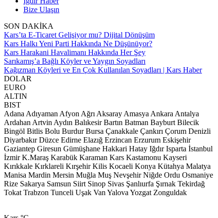
Iğdır Haber
Bize Ulaşın
SON DAKİKA
Kars’ta E-Ticaret Gelişiyor mu? Dijital Dönüşüm
Kars Halkı Yeni Parti Hakkında Ne Düşünüyor?
Kars Harakani Havalimanı Hakkında Her Şey
Sarıkamış’a Bağlı Köyler ve Yaygın Soyadları
Kağızman Köyleri ve En Çok Kullanılan Soyadları | Kars Haber
DOLAR
EURO
ALTIN
BIST
Adana
Adıyaman
Afyon
Ağrı
Aksaray
Amasya
Ankara
Antalya
Ardahan
Artvin
Aydın
Balıkesir
Bartın
Batman
Bayburt
Bilecik
Bingöl
Bitlis
Bolu
Burdur
Bursa
Çanakkale
Çankırı
Çorum
Denizli
Diyarbakır
Düzce
Edirne
Elazığ
Erzincan
Erzurum
Eskişehir
Gaziantep
Giresun
Gümüşhane
Hakkari
Hatay
Iğdır
Isparta
İstanbul
İzmir
K.Maraş
Karabük
Karaman
Kars
Kastamonu
Kayseri
Kırıkkale
Kırklareli
Kırşehir
Kilis
Kocaeli
Konya
Kütahya
Malatya
Manisa
Mardin
Mersin
Muğla
Muş
Nevşehir
Niğde
Ordu
Osmaniye
Rize
Sakarya
Samsun
Siirt
Sinop
Sivas
Şanlıurfa
Şırnak
Tekirdağ
Tokat
Trabzon
Tunceli
Uşak
Van
Yalova
Yozgat
Zonguldak
Kars
°C