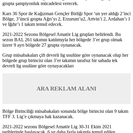
grupta şampiyonluk mücadelesi verecek.
Kars 36 Spor ile Kağızman Gençler Birliği Spor ‘un yer aldığı 2’inci
Bölge, 3’üncü grupta Ağrı’yı 2, Erzurum’u2, Artvin’i 2, Ardahan’ı 1
ve Iğdır’ı 1 takım temsil edecek.
2021-2022 Sezonu Bölgesel Amatör Lig grupları belirlendi. Bu
sezon BAL 261 takımın katılımıyla her bölgede 3’er grup olmak
üzere 9 ayrı bölgede 27 grupta oynanacak.
Grup müsabakaları çift devreli lig usulüne göre oynanacak olup her
bölgede grup birincisi olan 3’er takımın tarafsız bir sahada tek
devreli lig usulüne göre oynayacakları
ARA REKLAM ALANI
Bölge Birinciliği müsabakaları sonunda bölge birincisi olan 9 takım
TFF 3. Lig’e çıkmaya hak kazanacak.
2021-2022 sezonu Bölgesel Amatör Lig 30-31 Ekim 2021
tarihlerinde başlayacak. 6 ve daha fazla takımla temsil edilen