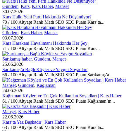
Gündem
,
Kars
,
Kars Haber
,
Manşet
30.07.2026
Kars Halkı Yeni Parti Hakkında Ne Düşünüyor?
70 / 100 Altyapı Rank Math SEO SEO Puanı Kars’ta...
Gündem
,
Kars Haber
,
Manşet
03.07.2026
Kars Harakani Havalimanı Hakkında Her Şey
71 / 100 Altyapı Rank Math SEO SEO Puanı Kars...
Sarıkamış haber
,
Gündem
,
Manşet
25.06.2026
Sarıkamış’a Bağlı Köyler ve Yaygın Soyadları
66 / 100 Altyapı Rank Math SEO SEO Puanı Sarıkamış’a...
Manşet
,
Gündem
,
Kağızman
24.06.2026
Kağızman Köyleri ve En Çok Kullanılan Soyadları | Kars Haber
61 / 100 Altyapı Rank Math SEO SEO Puanı Kağızman’ın...
Manşet
,
Kars Haber
22.06.2026
Kars’ta Yaz Başkadır | Kars Haber
63 / 100 Altyapı Rank Math SEO SEO Puanı Kars’ta...