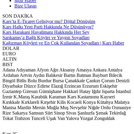
Iğdır Haber
Bize Ulaşın
SON DAKİKA
Kars’ta E-Ticaret Gelişiyor mu? Dijital Dönüşüm
Kars Halkı Yeni Parti Hakkında Ne Düşünüyor?
Kars Harakani Havalimanı Hakkında Her Şey
Sarıkamış’a Bağlı Köyler ve Yaygın Soyadları
Kağızman Köyleri ve En Çok Kullanılan Soyadları | Kars Haber
DOLAR
EURO
ALTIN
BIST
Adana
Adıyaman
Afyon
Ağrı
Aksaray
Amasya
Ankara
Antalya
Ardahan
Artvin
Aydın
Balıkesir
Bartın
Batman
Bayburt
Bilecik
Bingöl
Bitlis
Bolu
Burdur
Bursa
Çanakkale
Çankırı
Çorum
Denizli
Diyarbakır
Düzce
Edirne
Elazığ
Erzincan
Erzurum
Eskişehir
Gaziantep
Giresun
Gümüşhane
Hakkari
Hatay
Iğdır
Isparta
İstanbul
İzmir
K.Maraş
Karabük
Karaman
Kars
Kastamonu
Kayseri
Kırıkkale
Kırklareli
Kırşehir
Kilis
Kocaeli
Konya
Kütahya
Malatya
Manisa
Mardin
Mersin
Muğla
Muş
Nevşehir
Niğde
Ordu
Osmaniye
Rize
Sakarya
Samsun
Siirt
Sinop
Sivas
Şanlıurfa
Şırnak
Tekirdağ
Tokat
Trabzon
Tunceli
Uşak
Van
Yalova
Yozgat
Zonguldak
Kars
°C