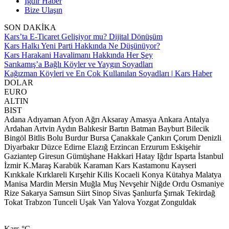
Iğdır Haber
Bize Ulaşın
SON DAKİKA
Kars’ta E-Ticaret Gelişiyor mu? Dijital Dönüşüm
Kars Halkı Yeni Parti Hakkında Ne Düşünüyor?
Kars Harakani Havalimanı Hakkında Her Şey
Sarıkamış’a Bağlı Köyler ve Yaygın Soyadları
Kağızman Köyleri ve En Çok Kullanılan Soyadları | Kars Haber
DOLAR
EURO
ALTIN
BIST
Adana
Adıyaman
Afyon
Ağrı
Aksaray
Amasya
Ankara
Antalya
Ardahan
Artvin
Aydın
Balıkesir
Bartın
Batman
Bayburt
Bilecik
Bingöl
Bitlis
Bolu
Burdur
Bursa
Çanakkale
Çankırı
Çorum
Denizli
Diyarbakır
Düzce
Edirne
Elazığ
Erzincan
Erzurum
Eskişehir
Gaziantep
Giresun
Gümüşhane
Hakkari
Hatay
Iğdır
Isparta
İstanbul
İzmir
K.Maraş
Karabük
Karaman
Kars
Kastamonu
Kayseri
Kırıkkale
Kırklareli
Kırşehir
Kilis
Kocaeli
Konya
Kütahya
Malatya
Manisa
Mardin
Mersin
Muğla
Muş
Nevşehir
Niğde
Ordu
Osmaniye
Rize
Sakarya
Samsun
Siirt
Sinop
Sivas
Şanlıurfa
Şırnak
Tekirdağ
Tokat
Trabzon
Tunceli
Uşak
Van
Yalova
Yozgat
Zonguldak
Kars
°C