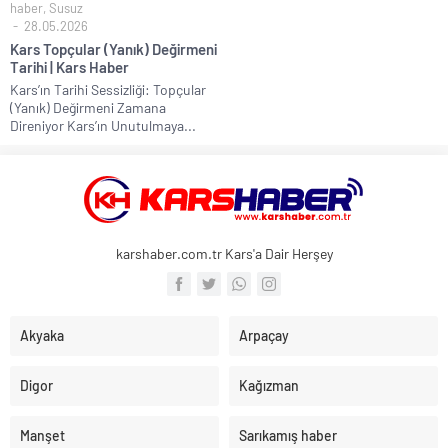
haber
,
Susuz
28.05.2026
Kars Topçular (Yanık) Değirmeni
Tarihi | Kars Haber
Kars’ın Tarihi Sessizliği: Topçular
(Yanık) Değirmeni Zamana
Direniyor Kars’ın Unutulmaya...
karshaber.com.tr Kars'a Dair Herşey
Akyaka
Arpaçay
Digor
Kağızman
Manşet
Sarıkamış haber