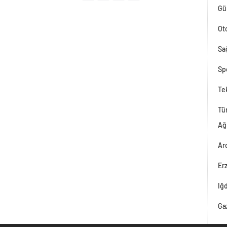
Gü
Ot
Sağ
Sp
Tek
Tü
Ağ
Ar
Er
Iğ
Ga