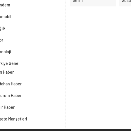
Selim
Susu
ndem
omobil
lık
or
noloji
rkiye Genel
rı Haber
dahan Haber
zurum Haber
dır Haber
zete Manşetleri