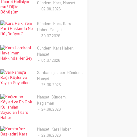
Gündem
,
Kars
,
Manşet
02.08.2026
Kars’ta E-Ticaret
Gelişiyor mu? Dijital
Gündem
,
Kars
,
Kars
Dönüşüm
Haber
,
Manşet
Kars’ta E-Ticaretin
30.07.2026
Geleceği Kars’ta E-
Kars Halkı Yeni Parti
Ticaret Potansiyeli Her
Hakkında Ne
Gündem
,
Kars Haber
,
Geçen Gün Artıyor
Düşünüyor?
Manşet
Türkiye’de e-ticaret
03.07.2026
Kars’ta Gözler Yeni
sektörü son yıllarda
Kars Harakani
Parti’de: Özgür Özel ve
büyük bir ivme
Havalimanı Hakkında Her
Sarıkamış haber
,
Gündem
,
Ekibine Vatandaşlardan
kazanırken, Anadolu
Şey
Manşet
İlk Değerlendirmeler
şehirlerinde de dijital
25.06.2026
KARS – Türkiye
Kars Harakani
dönüşüm hızlanmaya
Sarıkamış’a Bağlı Köyler
siyasetinde son günlerin
Havalimanı Kars
devam ediyor. Doğu
ve Yaygın Soyadları
Manşet
,
Gündem
,
en dikkat çeken
Harakani Havalimanı
Anadolu’nun önemli...
Kağızman
gelişmelerinden biri olan
Hakkında Bilmeniz
Sarıkamış’a Bağlı Köyler
24.06.2026
Yeni Parti oluşumu,
Gerekenler Doğu
ve Yaygın Soyadları
Kağızman Köyleri ve En
Kars’ta da yakından
Anadolu Bölgesi’nin en
Kars’ın en önemli
Çok Kullanılan Soyadları
takip...
önemli ulaşım
ilçelerinden biri olan
| Kars Haber
merkezlerinden biri olan
Sarıkamış, tarihi geçmişi,
Manşet
,
Kars Haber
Kars Harakani
doğal güzellikleri,
Kağızman’ın Köyleri ve
22.06.2026