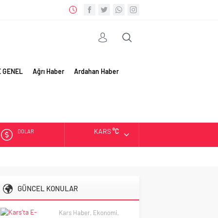
E GENEL
Ağrı Haber
Ardahan Haber
KARS
°C
DOLAR
EURO
ALTIN
GÜNCEL KONULAR
BIST
Kars Haber
,
Ekonomi
,