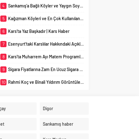
düzenlenmeye başladı.
4
Sarıkamış’a Bağlı Köyler ve Yaygın Soyadları
Vatandaşlar, İslam
tarihinin en önemli
5
Kağızman Köyleri ve En Çok Kullanılan Soyadları | Kars Haber
olaylarından biri olarak
kabul edilen...
6
Kars’ta Yaz Başkadır | Kars Haber
7
Esenyurt’taki Karslılar Hakkındaki Açıklama Gündem Oldu
8
Kars’ta Muharrem Ayı Matem Programları Başladı
9
Sigara Fiyatlarına Zam En Ucuz Sigara 110 TL
10
Rahmi Koç ve Binali Yıldırım Görüntüleri Gündem Yarattı
çay
Digor
et
Sarıkamış haber