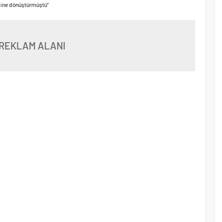
esine dönüştürmüştü”
REKLAM ALANI