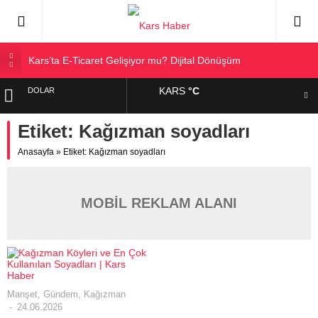
Kars’ta E-Ticaret Gelişiyor mu? Dijital Dönüşüm
Kars Halkı Yeni Parti Hakkında Ne Düşünüyor?
KARS
°C
DOLAR
Kars Harakani Havalimanı Hakkında Her Şey
Sarıkamış’a Bağlı Köyler ve Yaygın Soyadları
Etiket:
Kağızman soyadları
EURO
Kağızman Köyleri ve En Çok Kullanılan Soyadları | Kars
Anasayfa
»
Etiket: Kağızman soyadları
Haber
ALTIN
BIST
MOBİL REKLAM ALANI
Manşet
,
Gündem
,
Kağızman
24.06.2026