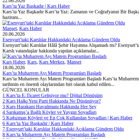
22.06.2026
Kars’ta Yaz Başkadır | Kars Haber
Kars’ta Yaz Başkadır Kars’ta Yaz: Zamanın ve Coğrafyanın Bir Başka H
haziranı...
Manşet
,
Kars Haber
20.06.2026
Esenyurt’taki Karslılar Hakkındaki Açıklama Gündem Oldu
Esenyurt’taki Karslılar Hâlâ Şehir Hayatına Alışamadı mı? Esenyurt’
Karslı vatandaşlar hakkında yapılan açıklamalar...
Kars Haber
,
Kars
,
Kars Merkez
,
Manşet
18.06.2026
Kars’ta Muharrem Ayı Matem Programları Başladı
Kars’ta Muharrem Ayı Matem Programları Başladı Kars’ta Muharrem ayı
tarihinin en önemli olaylarından biri olarak kabul edilen...
GÜNCEL KONULAR
1
Kars’ta E-Ticaret Gelişiyor mu? Dijital Dönüşüm
2
Kars Halkı Yeni Parti Hakkında Ne Düşünüyor?
3
Kars Harakani Havalimanı Hakkında Her Şey
4
Sarıkamış’a Bağlı Köyler ve Yaygın Soyadları
5
Kağızman Köyleri ve En Çok Kullanılan Soyadları | Kars Haber
6
Kars’ta Yaz Başkadır | Kars Haber
7
Esenyurt’taki Karslılar Hakkındaki Açıklama Gündem Oldu
8
Kars’ta Muharrem Ayı Matem Programları Başladı