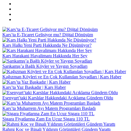
Kars’ta E-Ticaret Gelişiyor mu? Dijital Dönüşüm
Kars Halkı Yeni Parti Hakkında Ne Düşünüyor?
Kars Harakani Havalimanı Hakkında Her Şey
Sarıkamış’a Bağlı Köyler ve Yaygın Soyadları
Kağızman Köyleri ve En Çok Kullanılan Soyadları | Kars Haber
Kars’ta Yaz Başkadır | Kars Haber
Esenyurt’taki Karslılar Hakkındaki Açıklama Gündem Oldu
Kars’ta Muharrem Ayı Matem Programları Başladı
Sigara Fiyatlarına Zam En Ucuz Sigara 110 TL
Rahmi Koç ve Binali Yıldırım Görüntüleri Gündem Yarattı