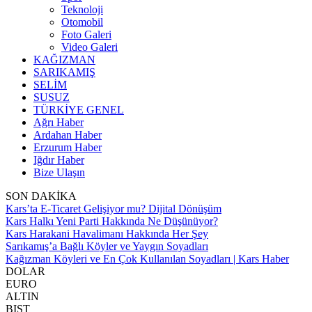
Teknoloji
Otomobil
Foto Galeri
Video Galeri
KAĞIZMAN
SARIKAMIŞ
SELİM
SUSUZ
TÜRKİYE GENEL
Ağrı Haber
Ardahan Haber
Erzurum Haber
Iğdır Haber
Bize Ulaşın
SON DAKİKA
Kars’ta E-Ticaret Gelişiyor mu? Dijital Dönüşüm
Kars Halkı Yeni Parti Hakkında Ne Düşünüyor?
Kars Harakani Havalimanı Hakkında Her Şey
Sarıkamış’a Bağlı Köyler ve Yaygın Soyadları
Kağızman Köyleri ve En Çok Kullanılan Soyadları | Kars Haber
DOLAR
EURO
ALTIN
BIST