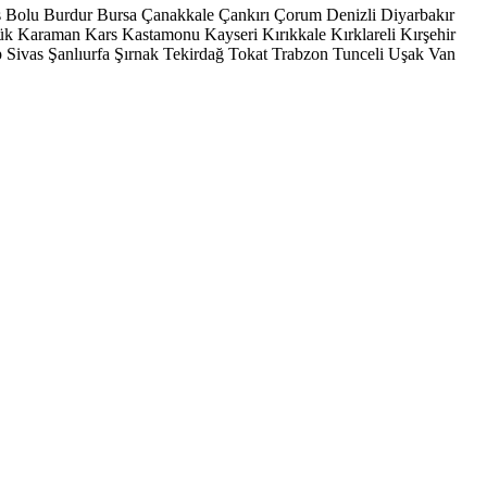
s
Bolu
Burdur
Bursa
Çanakkale
Çankırı
Çorum
Denizli
Diyarbakır
ük
Karaman
Kars
Kastamonu
Kayseri
Kırıkkale
Kırklareli
Kırşehir
p
Sivas
Şanlıurfa
Şırnak
Tekirdağ
Tokat
Trabzon
Tunceli
Uşak
Van