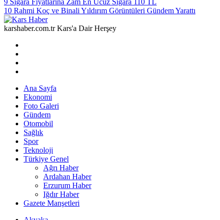
9
Sigara Fiyatlarına Zam En Ucuz Sigara 110 TL
10
Rahmi Koç ve Binali Yıldırım Görüntüleri Gündem Yarattı
karshaber.com.tr Kars'a Dair Herşey
Ana Sayfa
Ekonomi
Foto Galeri
Gündem
Otomobil
Sağlık
Spor
Teknoloji
Türkiye Genel
Ağrı Haber
Ardahan Haber
Erzurum Haber
Iğdır Haber
Gazete Manşetleri
Akyaka