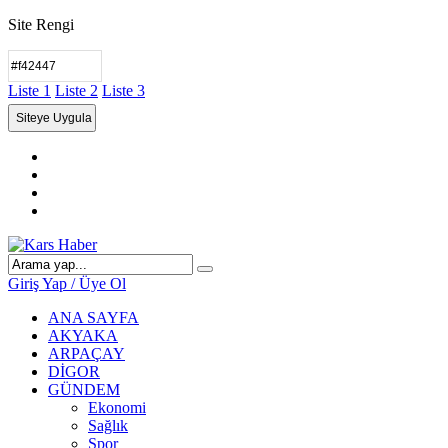
Site Rengi
Liste 1
Liste 2
Liste 3
Giriş Yap / Üye Ol
ANA SAYFA
AKYAKA
ARPAÇAY
DİGOR
GÜNDEM
Ekonomi
Sağlık
Spor