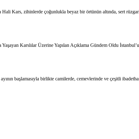
ali Kars, zihinlerde çoğunlukla beyaz bir örtünün altında, sert rüzga
ta Yaşayan Karslılar Üzerine Yapılan Açıklama Gündem Oldu İstanbul’un
nın başlamasıyla birlikte camilerde, cemevlerinde ve çeşitli ibadeth