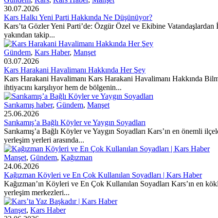
30.07.2026
Kars Halkı Yeni Parti Hakkında Ne Düşünüyor?
Kars’ta Gözler Yeni Parti’de: Özgür Özel ve Ekibine Vatandaşlardan İ
yakından takip...
Gündem
,
Kars Haber
,
Manşet
03.07.2026
Kars Harakani Havalimanı Hakkında Her Şey
Kars Harakani Havalimanı Kars Harakani Havalimanı Hakkında Bilmen
ihtiyacını karşılıyor hem de bölgenin...
Sarıkamış haber
,
Gündem
,
Manşet
25.06.2026
Sarıkamış’a Bağlı Köyler ve Yaygın Soyadları
Sarıkamış’a Bağlı Köyler ve Yaygın Soyadları Kars’ın en önemli ilçele
yerleşim yerleri arasında...
Manşet
,
Gündem
,
Kağızman
24.06.2026
Kağızman Köyleri ve En Çok Kullanılan Soyadları | Kars Haber
Kağızman’ın Köyleri ve En Çok Kullanılan Soyadları Kars’ın en köklü 
yerleşim merkezleri...
Manşet
,
Kars Haber