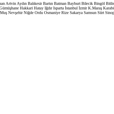
han
Artvin
Aydın
Balıkesir
Bartın
Batman
Bayburt
Bilecik
Bingöl
Bitli
Gümüşhane
Hakkari
Hatay
Iğdır
Isparta
İstanbul
İzmir
K.Maraş
Karab
Muş
Nevşehir
Niğde
Ordu
Osmaniye
Rize
Sakarya
Samsun
Siirt
Sino