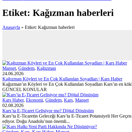
Etiket:
Kağızman haberleri
Anasayfa
»
Etiket: Kağızman haberleri
Manşet
,
Gündem
,
Kağızman
24.06.2026
Kağızman Köyleri ve En Çok Kullanılan Soyadları | Kars Haber
Kağızman’ın Köyleri ve En Çok Kullanılan Soyadları Kars’ın en kökl
GÜNCEL KONULAR
Kars Haber
,
Ekonomi
,
Gündem
,
Kars
,
Manşet
02.08.2026
Kars’ta E-Ticaret Gelişiyor mu? Dijital Dönüşüm
Kars’ta E-Ticaretin Geleceği Kars’ta E-Ticaret Potansiyeli Her Geçen
ediyor. Doğu Anadolu’nun önemli...
Gündem
,
Kars
,
Kars Haber
,
Manşet