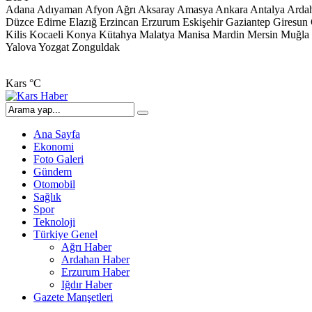
Adana
Adıyaman
Afyon
Ağrı
Aksaray
Amasya
Ankara
Antalya
Arda
Düzce
Edirne
Elazığ
Erzincan
Erzurum
Eskişehir
Gaziantep
Giresun
Kilis
Kocaeli
Konya
Kütahya
Malatya
Manisa
Mardin
Mersin
Muğla
Yalova
Yozgat
Zonguldak
Kars
°C
Ana Sayfa
Ekonomi
Foto Galeri
Gündem
Otomobil
Sağlık
Spor
Teknoloji
Türkiye Genel
Ağrı Haber
Ardahan Haber
Erzurum Haber
Iğdır Haber
Gazete Manşetleri