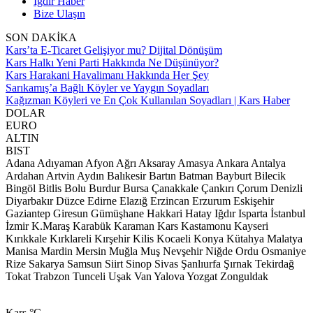
Iğdır Haber
Bize Ulaşın
SON DAKİKA
Kars’ta E-Ticaret Gelişiyor mu? Dijital Dönüşüm
Kars Halkı Yeni Parti Hakkında Ne Düşünüyor?
Kars Harakani Havalimanı Hakkında Her Şey
Sarıkamış’a Bağlı Köyler ve Yaygın Soyadları
Kağızman Köyleri ve En Çok Kullanılan Soyadları | Kars Haber
DOLAR
EURO
ALTIN
BIST
Adana
Adıyaman
Afyon
Ağrı
Aksaray
Amasya
Ankara
Antalya
Ardahan
Artvin
Aydın
Balıkesir
Bartın
Batman
Bayburt
Bilecik
Bingöl
Bitlis
Bolu
Burdur
Bursa
Çanakkale
Çankırı
Çorum
Denizli
Diyarbakır
Düzce
Edirne
Elazığ
Erzincan
Erzurum
Eskişehir
Gaziantep
Giresun
Gümüşhane
Hakkari
Hatay
Iğdır
Isparta
İstanbul
İzmir
K.Maraş
Karabük
Karaman
Kars
Kastamonu
Kayseri
Kırıkkale
Kırklareli
Kırşehir
Kilis
Kocaeli
Konya
Kütahya
Malatya
Manisa
Mardin
Mersin
Muğla
Muş
Nevşehir
Niğde
Ordu
Osmaniye
Rize
Sakarya
Samsun
Siirt
Sinop
Sivas
Şanlıurfa
Şırnak
Tekirdağ
Tokat
Trabzon
Tunceli
Uşak
Van
Yalova
Yozgat
Zonguldak
Kars
°C